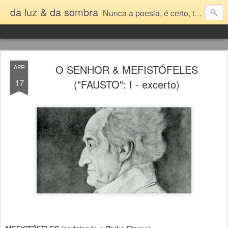
da luz & da sombra
Nunca a poesia, é certo, transformou o mundo – mas o mundo nunca se transformaria sem ela. Jorge de Sena
O SENHOR & MEFISTÓFELES
APR
17
("FAUSTO": I - excerto)