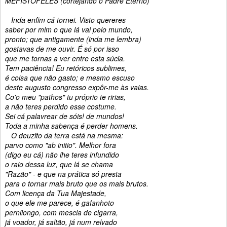
MEFISTÓFELES (cortejando o Padre Eterno)
Inda enfim cá tornei. Visto quereres
saber por mim o que lá vai pelo mundo,
pronto; que antigamente (inda me lembra)
gostavas de me ouvir. É só por isso
que me tornas a ver entre esta súcia.
Tem paciência! Eu retóricos sublimes,
é coisa que não gasto; e mesmo escuso
deste augusto congresso expôr-me às vaias.
Co'o meu "pathos" tu próprio te ririas,
a não teres perdido esse costume.
Sei cá palavrear de sóis! de mundos!
Toda a minha sabença é perder homens.
O deuzito da terra está na mesma:
parvo como "ab initio". Melhor fora
(digo eu cá) não lhe teres infundido
o raio dessa luz, que lá se chama
"Razão" - e que na prática só presta
para o tornar mais bruto que os mais brutos.
Com licença da Tua Majestade,
o que ele me parece, é gafanhoto
pernilongo, com mescla de cigarra,
já voador, já saltão, já num relvado